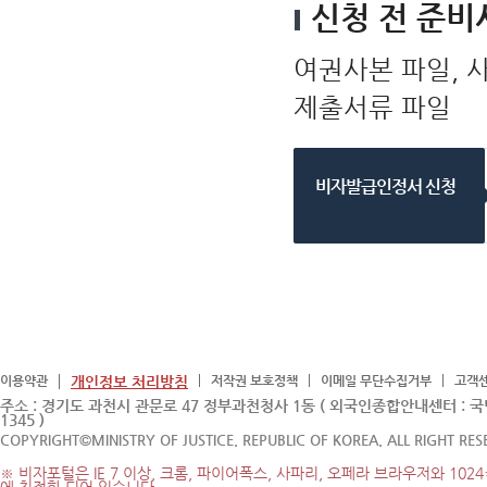
신청 전 준비
전
자
신
청
서
여권사본 파일, 사진
작
성
접
제출서류 파일
수
및
심
사
결
과
비자발급인정서 신청
확
인
및
비
자
신
청
서
다
운
로
드
재
외
공
이용약관
개인정보 처리방침
저작권 보호정책
이메일 무단수집거부
고객
관
비
주소 : 경기도 과천시 관문로 47 정부과천청사 1동 ( 외국인종합안내센터 : 
자
1345 )
신
청
COPYRIGHT©MINISTRY OF JUSTICE. REPUBLIC OF KOREA. ALL RIGHT RES
및
수
※ 비자포털은 IE 7 이상, 크롬, 파이어폭스, 사파리, 오페라 브라우저와 1024
수