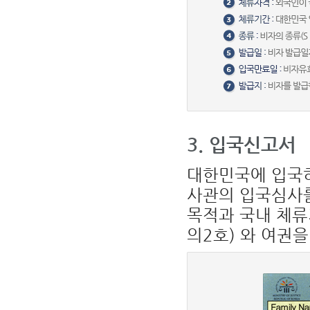
1.
비
자
3. 입국신고서
번
호
:
비
대한민국에 입국
자
발
사관의 입국심사를
급
일
련
목적과 국내 체류
번
호
의2호) 와 여권
2.
체
류
자
격
:
외
국
인
이