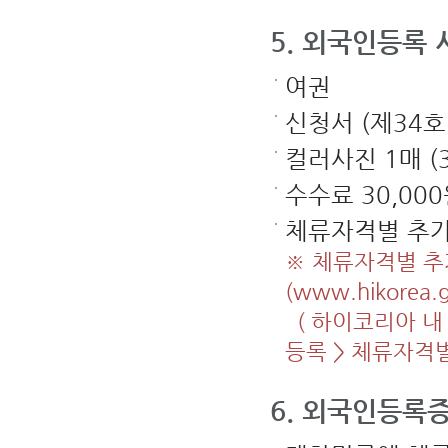
일
까
지
5. 외국인등록
한
국
에
여권
입
국
하
신청서 (제34호
여
야
하
컬러사진 1매 (3.
며,
만
료
수수료 30,000
일
이
지
체류자격별 추
난
비
자
※ 체류자격별 추
는
무
효
(www.hikore
임)
7.
( 하이코리아 내
발
급
지
등록 > 체류자격별
:
비
자
을
6. 외국인등록증
발
급
한
재