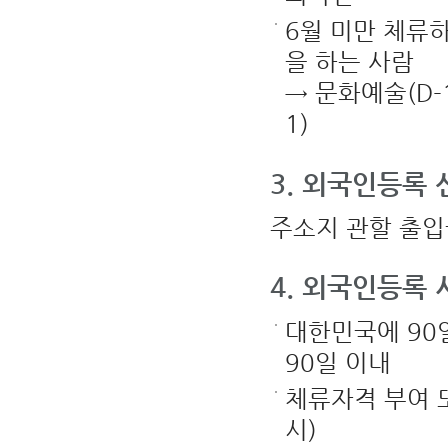
M
:
6월 미만 체류
복
수
비
을 하는 사람
자)
5.
발
→ 문화예술(D-1)
급
일
1)
:
비
자
발
급
3. 외국인등록 
일
자
를
의
주소지 관할 출
미
6.
입
국
만
4. 외국인등록 
료
일
:
비
대한민국에 90
자
유
90일 이내
효
기
간
체류자격 부여 
을
의
미
시)
(만
료