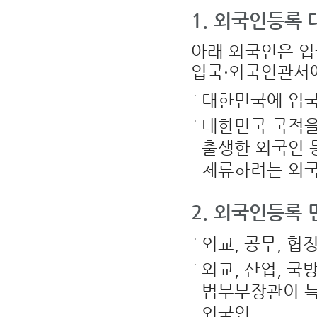
국
일
1. 외국인등록 
로
부
터
기
아래 외국인은 입
산
하
입국·외국인관서
여
체
류
대한민국에 입국
할
수
있
대한민국 국적
는
기
간
출생한 외국인 
4.
종
류
체류하려는 외
:
비
자
의
2. 외국인등록
종
류
(S
:
외교, 공무, 협정 
단
수
비
외교, 산업, 국
자,
D:
더
법무부장관이 특
블
비
외국인
자,