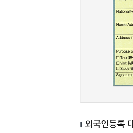
국
내
에
체
류
하
면
서
행
할
수
있
는
사
회
적
인
활
동
이
나
신
분
의
종
류
3.
체
류
기
간
:
대
한
외국인등록 대
민
국
입