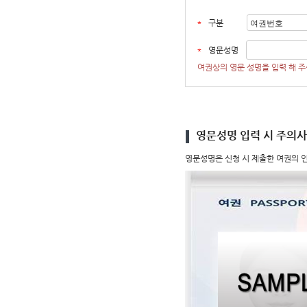
입
력
필
구분
수
입
력
필
영문성명
수
입
여권상의 영문 성명을 입력 해 주
력
영문성명 입력 시 주의
영문성명은 신청 시 제출한 여권의 